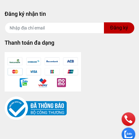
Đăng ký nhận tin
Đăng ký
Thanh toán đa dạng
iết kế 3
 làm trầy
 sử dụng