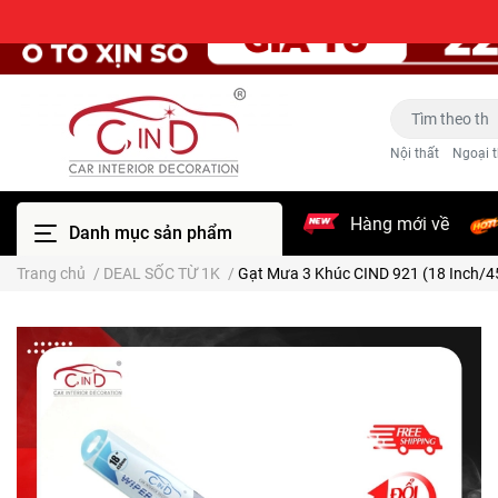
Nội thất
Ngoại t
Hàng mới về
Danh mục sản phẩm
Trang chủ
/
DEAL SỐC TỪ 1K
/
Gạt Mưa 3 Khúc CIND 921 (18 Inch/