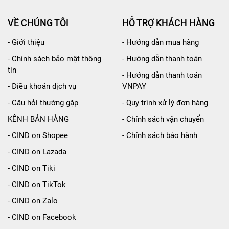
VỀ CHÚNG TÔI
HỖ TRỢ KHÁCH HÀNG
- Giới thiệu
- Hướng dẫn mua hàng
- Chính sách bảo mật thông
- Hướng dẫn thanh toán
tin
- Hướng dẫn thanh toán
- Điều khoản dịch vụ
VNPAY
- Câu hỏi thường gặp
- Quy trình xử lý đơn hàng
KÊNH BÁN HÀNG
- Chính sách vận chuyển
- CIND on Shopee
- Chính sách bảo hành
- CIND on Lazada
- CIND on Tiki
ản phẩm được chế tạo bởi các chuyên gia hàng đầu, với th
- CIND on TikTok
bề mặt kính với hiệu suất 100% mà không gây tiếng ồn hay
- CIND on Zalo
 tách riêng giúp cho việc tháo rời dễ dàng hơn khi không
- CIND on Facebook