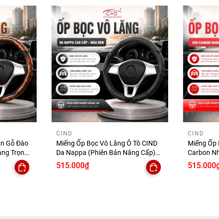
CIND
CIND
ân Gỗ Đào
Miếng Ốp Bọc Vô Lăng Ô Tô CIND
Miếng Ốp 
ang Trọng
Da Nappa (Phiên Bản Nâng Cấp)
Carbon N
ng Trượt
Mềm Mại Êm Ái Mỏng Nhẹ Chống
Cấp) Bám 
515.000₫
515.000
Trượt Phù Hợp Nhiều Dòng Xe
Nhẹ Chống
Dòng Xe