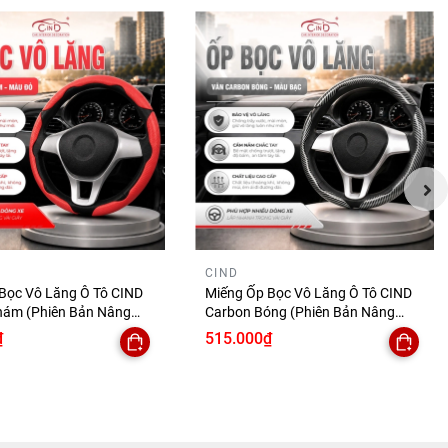
CIND
Bọc Vô Lăng Ô Tô CIND
Miếng Ốp Bọc Vô Lăng Ô Tô CIND
hám (Phiên Bản Nâng
Carbon Bóng (Phiên Bản Nâng
Tay Ma Sát Tốt Mỏng
Cấp) Gợn Sóng Mỏng Nhẹ Chống
₫
515.000₫
 Trượt Phù Hợp Nhiều
Trơn Trượt Phù Hợp Nhiều Dòng Xe