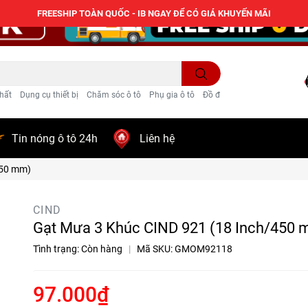
FREESHIP TOÀN QUỐC - IB NGAY ĐỂ CÓ GIÁ KHUYẾN MÃI
hất
Dụng cụ thiết bị
Chăm sóc ô tô
Phụ gia ô tô
Đồ điện ô tô
Trang trí
Tin nóng ô tô 24h
Liên hệ
450 mm)
CIND
Gạt Mưa 3 Khúc CIND 921 (18 Inch/450 
Tình trạng:
Còn hàng
|
Mã SKU:
GMOM92118
97.000₫