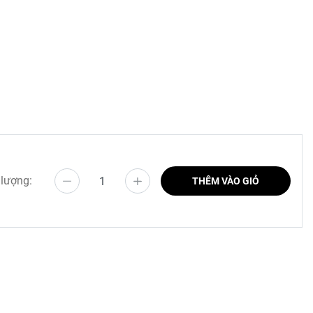
 mạnh dễ
 lượng:
THÊM VÀO GIỎ
ủa mình.