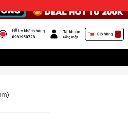
×
Hỗ trợ khách hàng
Tài khoản
Giỏ hàng
0
0981950728
Đăng nhập
mm)