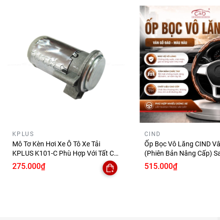
KPLUS
CIND
Mô Tơ Kèn Hơi Xe Ô Tô Xe Tải
Ốp Bọc Vô Lăng CIND V
KPLUS K101-C Phù Hợp Với Tất Cả
(Phiên Bản Nâng Cấp) S
Những Dòng Xe
Đẳng Cấp Mỏng Nhẹ Chố
275.000₫
515.000₫
Phù Hợp Nhiều Dòng Xe