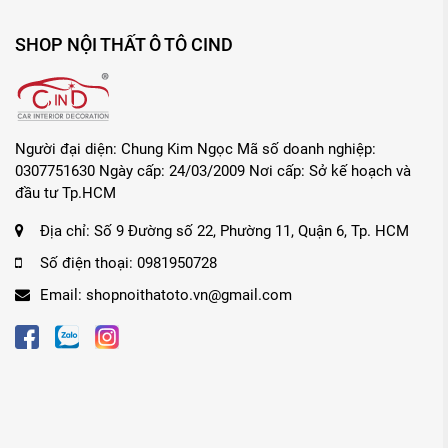
SHOP NỘI THẤT Ô TÔ CIND
Người đại diện: Chung Kim Ngọc Mã số doanh nghiệp:
0307751630 Ngày cấp: 24/03/2009 Nơi cấp: Sở kế hoạch và
đầu tư Tp.HCM
Địa chỉ:
Số 9 Đường số 22, Phường 11, Quận 6, Tp. HCM
Số điện thoại:
0981950728
Email:
shopnoithatoto.vn@gmail.com
-
Gạt mưa 3 khúc CIND 921 (18 inch/450 mm)
là s
khúc tiện lợi cho việc gạt nước, có tác dụng làm sạch 
xước bề mặt kính. Ngoài ra, phần lưỡi gạt được chế tạo
hay thay mới.