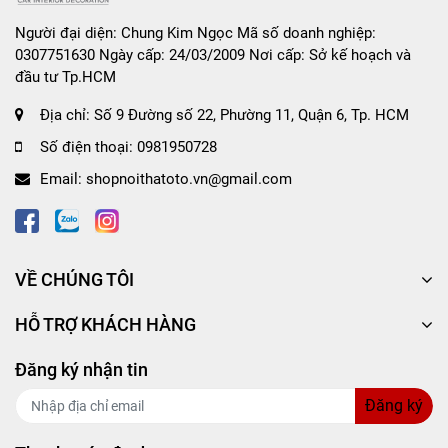
Người đại diện: Chung Kim Ngọc Mã số doanh nghiệp:
0307751630 Ngày cấp: 24/03/2009 Nơi cấp: Sở kế hoạch và
đầu tư Tp.HCM
Địa chỉ:
Số 9 Đường số 22, Phường 11, Quận 6, Tp. HCM
Số điện thoại:
0981950728
Hướng dẫn sử dụng:
Email:
shopnoithatoto.vn@gmail.com
Rửa xe và để cho bề mặt sơn xe khô ráo
.
Cho một lượng chất đánh bóng vừa phải lên vải
mềm, thoa đều tay lên xe theo kiểu hình tròn
VỀ CHÚNG TÔI
xoắn ốc.
Để có hiệu quả tốt,
nên sử dụng kèm với máy
HỖ TRỢ KHÁCH HÀNG
đánh bóng chuyên dụng.
Đăng ký nhận tin
Hướng dẫn bảo quản:
nơi khô ráo, thoáng mát,
tránh ánh nắng trực tiếp.
Đăng ký
Quy cách:
473ml
/chai