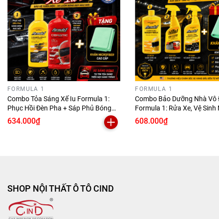
FORMULA 1
FORMULA 1
Combo Tỏa Sáng Xế Iu Formula 1:
Combo Bảo Dưỡng Nhà Vô 
Phục Hồi Đèn Pha + Sáp Phủ Bóng
Formula 1: Rửa Xe, Vệ Sinh 
Ceramic SiO2 + Tặng Khăn Microfiber
Làm Sạch Mâm Lốp Tặng K
634.000₫
608.000₫
Microfiber
SHOP NỘI THẤT Ô TÔ CIND