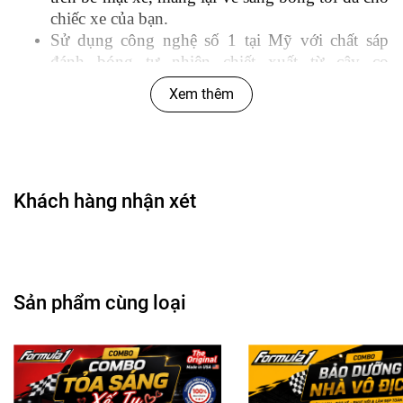
chiếc xe của bạn.
Sử dụng công nghệ số 1 tại Mỹ với chất sáp
đánh bóng tự nhiên chiết xuất từ cây cọ
Carnauba Wax với tính năng đánh bóng và phục
Xem thêm
hồi màu sơn xe một cách hiệu quả.
Không chứa các thành phần độc hại nên không
gây bất kì tác dụng phụ nào cho người sử dụng.
Khách hàng nhận xét
Sản phẩm cùng loại