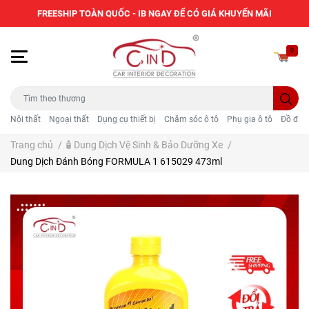
FREESHIP TOÀN QUỐC - IB NGAY ĐỂ CÓ GIÁ KHUYẾN MÃI
0
Nội thất
Ngoại thất
Dụng cụ thiết bị
Chăm sóc ô tô
Phụ gia ô tô
Đồ điện
Trang chủ
/
🧴Dung Dịch Vệ Sinh & Bảo Dưỡng Xe
/
Dung Dịch Đánh Bóng FORMULA 1 615029 473ml