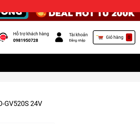
×
Hỗ trợ khách hàng
Tài khoản
Giỏ hàng
0
0981950728
Đăng nhập
VO-GV520S 24V