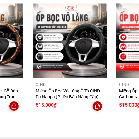
CIND
CIND
ân Gỗ Đào
Miếng Ốp Bọc Vô Lăng Ô Tô CIND
Miếng Ốp 
ang Trọng
Da Nappa (Phiên Bản Nâng Cấp)
Carbon N
ng Trượt
Mềm Mại Êm Ái Mỏng Nhẹ Chống
Cấp) Bám 
515.000₫
515.000
Trượt Phù Hợp Nhiều Dòng Xe
Nhẹ Chống
Dòng Xe