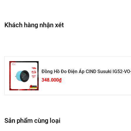
Khách hàng nhận xét
Bạn thường xuyên lo lắng cho hệ thống điện mình đ
Không biết điện áp Volt mà xe mình đang sử dụn
Đồng hồ đo ampe đang dùng xuất xứ không rõ ràn
Không thể nhìn thấy rõ mặt kính do số in mờ, khô
Đồng Hồ Đo Điện Áp CIND Susuki IG52-V
Bạn đang mong muốn trang bị:
348.000₫
Đồng hồ đo chất lượng tốt, xuất xứ rõ ràng.
Mặt đồng hồ được in chi tiết, dễ dàng nhìn thấy kh
Có độ bền cao, dễ dàng lắp đặt và sử dụng.
Sản phẩm cùng loại