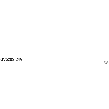
ang sử dụng vì
g có đúng không.
g, chất lượng kém.
ng rõ ràng.
O-GV520S 24V
Số
i đo.