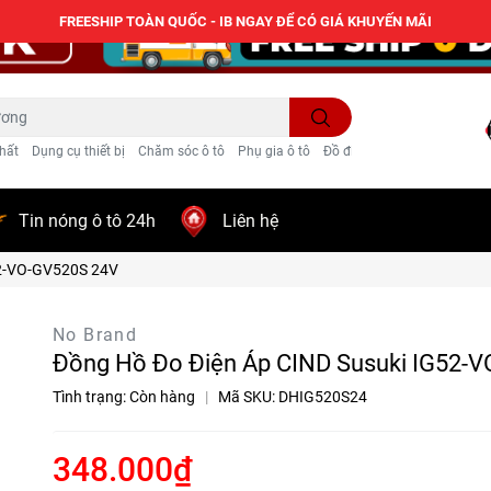
FREESHIP TOÀN QUỐC - IB NGAY ĐỂ CÓ GIÁ KHUYẾN MÃI
hất
Dụng cụ thiết bị
Chăm sóc ô tô
Phụ gia ô tô
Đồ điện ô tô
Trang trí
Tin nóng ô tô 24h
Liên hệ
52-VO-GV520S 24V
No Brand
Đồng Hồ Đo Điện Áp CIND Susuki IG52-
Tình trạng:
Còn hàng
|
Mã SKU:
DHIG520S24
348.000₫