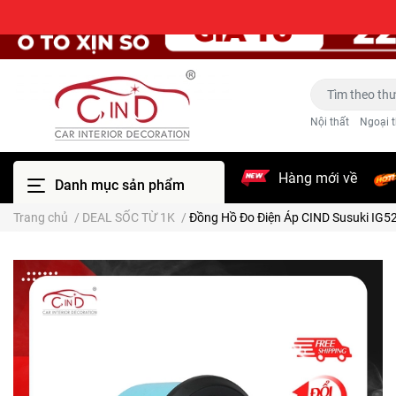
Nội thất
Ngoại t
Hàng mới về
Danh mục sản phẩm
Trang chủ
/
DEAL SỐC TỪ 1K
/
Đồng Hồ Đo Điện Áp CIND Susuki IG