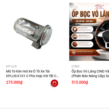
KPLUS
CIND
Mô Tơ Kèn Hơi Xe Ô Tô Xe Tải
Ốp Bọc Vô Lăng CIND V
KPLUS K101-C Phù Hợp Với Tất Cả
(Phiên Bản Nâng Cấp) S
Những Dòng Xe
Đẳng Cấp Mỏng Nhẹ Chố
275.000₫
515.000₫
Phù Hợp Nhiều Dòng Xe