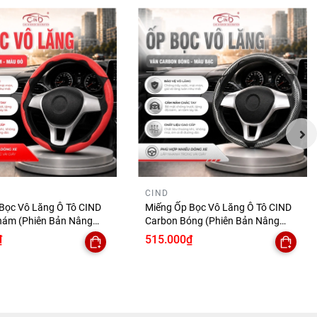
CIND
Bọc Vô Lăng Ô Tô CIND
Miếng Ốp Bọc Vô Lăng Ô Tô CIND
hám (Phiên Bản Nâng
Carbon Bóng (Phiên Bản Nâng
Tay Ma Sát Tốt Mỏng
Cấp) Gợn Sóng Mỏng Nhẹ Chống
₫
515.000₫
 Trượt Phù Hợp Nhiều
Trơn Trượt Phù Hợp Nhiều Dòng Xe