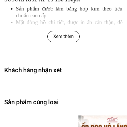
Sản phẩm được làm bằng hợp kim theo tiêu
chuẩn cao cấp.
Mặt đồng hồ chi tiết, được in ấn cẩn thận, dễ
dàng quan sát.
Khả năng đo cả đơn vị kg/cm2 lẫn đơn vị PSI.
Xem thêm
Đo được tối đa 150psi.
Sử dụng cho nhiều dòng xe trên thị trường.
Độ bền cao, tuổi thọ đồng hồ lâu dài.
Dễ dàng lắp đặt và sử dụng.
Khách hàng nhận xét
Hướng dẫn sử dụng và bảo quản Đồng hồ đo áp
suất máy nén khí SUSUKI IG52-AP-25-150
150psi
Sản phẩm cùng loại
Hướng dẫn sử dụng: Lắp vào các vị trí cần sử
dụng, để đo áp suất máy nén hơi hay Turbo.