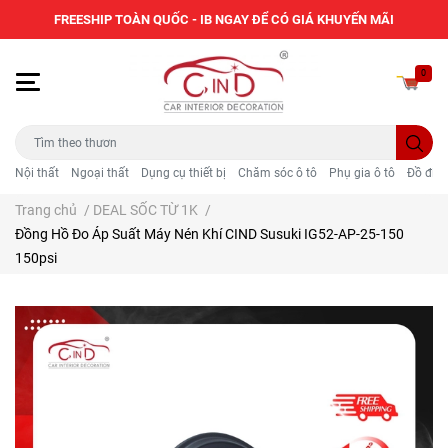
FREESHIP TOÀN QUỐC - IB NGAY ĐỂ CÓ GIÁ KHUYẾN MÃI
0
Nội thất
Ngoại thất
Dụng cụ thiết bị
Chăm sóc ô tô
Phụ gia ô tô
Đồ điện
Trang chủ
/
DEAL SỐC TỪ 1K
/
Đồng Hồ Đo Áp Suất Máy Nén Khí CIND Susuki IG52-AP-25-150
150psi