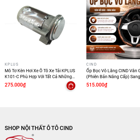
KPLUS
CIND
Mô Tơ Kèn Hơi Xe Ô Tô Xe Tải KPLUS
Ốp Bọc Vô Lăng CIND Vân 
K101-C Phù Hợp Với Tất Cả Những
(Phiên Bản Nâng Cấp) Sang
Dòng Xe
Đẳng Cấp Mỏng Nhẹ Chống
275.000₫
515.000₫
Phù Hợp Nhiều Dòng Xe
SHOP NỘI THẤT Ô TÔ CIND