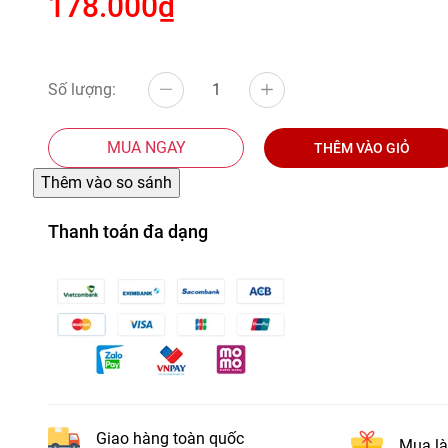
178.000₫
Số lượng:
MUA NGAY
THÊM VÀO GIỎ
Thanh toán đa dạng
Giao hàng toàn quốc
Mua là