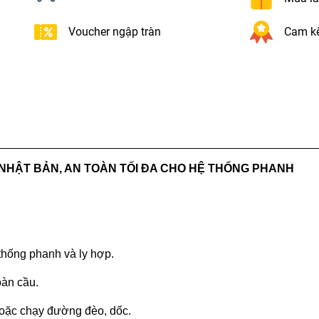
Voucher ngập tràn
Cam kế
 NHẬT BẢN, AN TOÀN TỐI ĐA CHO HỆ THỐNG PHANH
thống phanh và ly hợp.
oàn cầu.
 hoặc chạy đường đèo, dốc.