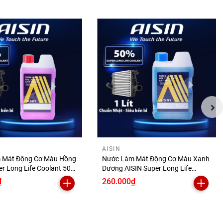
trong
AISIN
 Mát Động Cơ Màu Hồng
Nước Làm Mát Động Cơ Màu Xanh
er Long Life Coolant 50%
Dương AISIN Super Long Life
PM50A1LPK
Coolant 50% 1 Lít SCPM50A1LB
₫
260.000₫