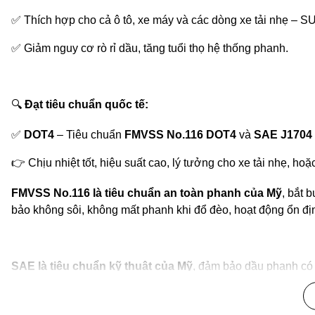
✅
Thích hợp cho cả ô tô, xe máy và các dòng xe tải nhẹ – SU
✅
Giảm nguy cơ rò rỉ dầu, tăng tuổi thọ hệ thống phanh.
🔍
Đạt tiêu chuẩn quốc tế:
✅
DOT4
– Tiêu chuẩn
FMVSS No.116 DOT4
và
SAE J1704
👉
Chịu nhiệt tốt, hiệu suất cao, lý tưởng cho xe tải nhẹ, ho
FMVSS No.116 là tiêu chuẩn an toàn phanh của Mỹ
, bắt 
bảo không sôi, không mất phanh khi đổ đèo, hoạt động ổn định
SAE là tiêu chuẩn kỹ thuật của Mỹ
, đảm bảo dầu phanh có 
hệ thống
, và
đáp ứng an toàn vận hành
cho xe.