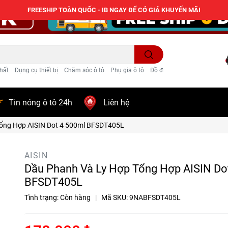
FREESHIP TOÀN QUỐC - IB NGAY ĐỂ CÓ GIÁ KHUYẾN MÃI
hất
Dụng cụ thiết bị
Chăm sóc ô tô
Phụ gia ô tô
Đồ điện ô tô
Trang trí
Tin nóng ô tô 24h
Liên hệ
ổng Hợp AISIN Dot 4 500ml BFSDT405L
AISIN
Dầu Phanh Và Ly Hợp Tổng Hợp AISIN Do
BFSDT405L
Tình trạng:
Còn hàng
|
Mã SKU:
9NABFSDT405L