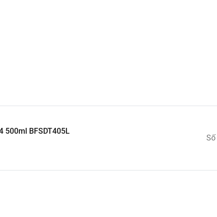
cấp.
g dẫn dầu.
 4 500ml BFSDT405L
Số
nắp két dầu.