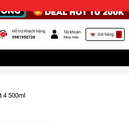
×
Hỗ trợ khách hàng
Tài khoản
Giỏ hàng
0
0981950728
Đăng nhập
t 4 500ml