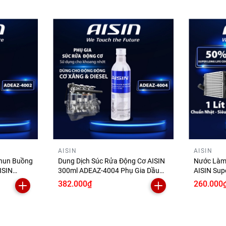
 thay kế tiếp, tránh để dầu thắng tiếp xúc không khí.
g số kỹ thuật. Tránh tiếp xúc trực tiếp với da và mắt.
 30.000 - 40.000 km sử dụng. Nếu xe thường xuyên di chuyển 
bạn có thể thay dầu phanh sớm hơn.
 kỹ thuật SAE
AISIN
AISIN
Phun Buồng
Dung Dịch Súc Rửa Động Cơ AISIN
Nước Làm
ISIN
300ml ADEAZ-4004 Phụ Gia Dầu
AISIN Sup
Nhớt Làm Sạch Cặn Bùn Trước Khi
1 Lít SC
382.000₫
260.000
ệu
Thay Nhớt Xe Ô Tô