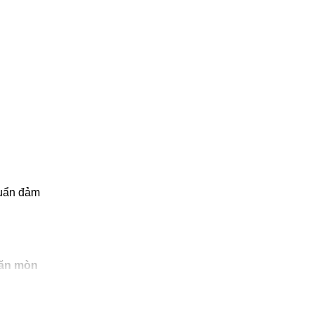
chuẩn đảm
 ăn mòn