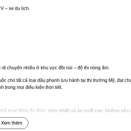
V – xe du lịch.
ặc di chuyển nhiều ở khu vực đồi núi – đô thị nóng ẩm.
buộc cho tất cả loại dầu phanh lưu hành tại thị trường Mỹ, đạt 
 trong mọi điều kiện thời tiết.
thể hoạt động ổn định,
chịu nhiệt và áp suất cao
,
không gây
Xem thêm