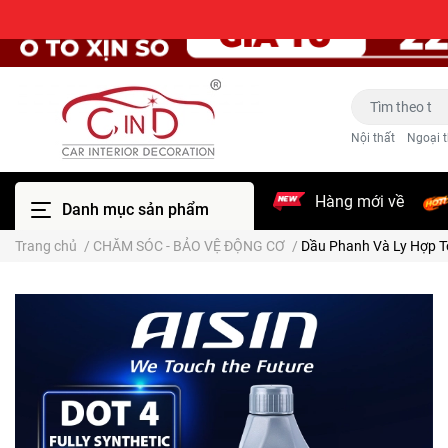
Nội thất
Ngoại t
Hàng mới về
Danh mục sản phẩm
Trang chủ
/
CHĂM SÓC - BẢO VỆ ĐỘNG CƠ
/
Dầu Phanh Và Ly Hợp T