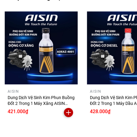
3. Canh chỉnh lại áp lực phanh theo tiêu chuẩn nhà sản xuất.
4. Đậy kín nắp chai phần dầu thắng còn dư để sử dụng cho lần
⛔
Lưu ý: Không pha trộn với dầu phanh khác nếu không rõ thôn
Khuyến nghị thay dầu phanh ô tô sau khoảng 2 năm hoặc sau
điều kiện bụi bẩn, độ ẩm cao hoặc sử dụng phanh liên tục, 
🛡️
Thông tin kỹ thuật:
Dầu Phanh Và Ly Hợp Tổng Hợp AISIN
Tiêu chuẩn an toàn phanh Hoa Kỳ FMVSS & tiêu chuẩn
AISIN
AISIN
Dung Dịch Vệ Sinh Kim Phun Buồng
Dung Dịch Vệ Sinh Kim 
Công thức: DOT 4
Đốt 2 Trong 1 Máy Xăng AISIN
Đốt 2 Trong 1 Máy Dầu A
Dung tích: 500ml
200ml ADEAZ-4001 Phụ Gia Làm
250ml ADEAZ-4002 Phụ Gia Làm
421.000₫
428.000₫
Sạch Động Cơ Ô Tô
Sạch Hệ Thống Nhiên Li