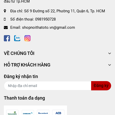
đầu tư Tp.HCM
Lưu ý kiểm tra mức nhớt bằng que thăm sau khi thay để
Địa chỉ:
Số 9 Đường số 22, Phường 11, Quận 6, Tp. HCM
đảm bảo đúng mức.
Số điện thoại:
0981950728
Email:
shopnoithatoto.vn@gmail.com
📦
Thông tin kỹ thuật:
Dầu Nhớt Bán Tổng Hợp AISIN cho động cơ xăng
VỀ CHÚNG TÔI
Công nghệ sinh thái econTECH+ Tiết kiệm năng
lượng, hiệu suất tối ưu
HỖ TRỢ KHÁCH HÀNG
Tiêu chuẩn: API SP
Độ nhớt: 10W40
Đăng ký nhận tin
Dung tích: Theo từng mẫu mã (1L / 4L)
Đăng ký
Thanh toán đa dạng