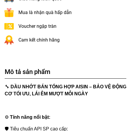
Mua là nhận quà hấp dẫn
Voucher ngập tràn
Cam kết chính hãng
Mô tả sản phẩm
🔧
DẦU NHỚT BÁN TỔNG HỢP AISIN – BẢO VỆ ĐỘNG
CƠ TỐI ƯU, LÁI ÊM MƯỢT MỖI NGÀY
⚙️
Tính năng nổi bật:
🛡
Tiêu chuẩn API SP cao cấp: