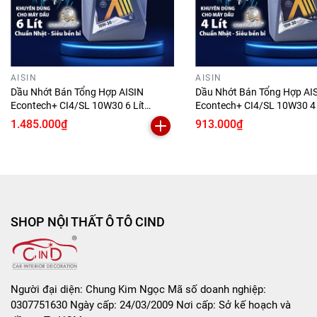
Giảm tình trạng nóng máy, khói đen, ì máy
Yên tâm sử dụng lâu dài với thương hiệu Nhật Bản uy tín
Không cần thay nhớt liên tục nhờ độ bền dầu cao
AISIN
AISIN
Dầu Nhớt Bán Tổng Hợp AISIN
Dầu Nhớt Bán Tổng Hợp AI
Phù hợp cho cả người am hiểu và người không rành kỹ
Econtech+ CI4/SL 10W30 6 Lít
Econtech+ CI4/SL 10W30 4 
thuật – dễ sử dụng
ECSI1036PB
ECSI1034PB
1.485.000₫
913.000₫
📌
Hướng dẫn sử dụng:
Kiểm tra loại dầu phù hợp với dòng xe của bạn (có
thể hỏi thợ, gara, hoặc inbox để được tư vấn).
SHOP NỘI THẤT Ô TÔ CIND
Dùng khi thay nhớt định kỳ, khoảng 5.000km tùy theo
điều kiện sử dụng.
Khi thay nhớt, nên thay luôn lọc nhớt để đảm bảo
hiệu quả tối đa.
Người đại diện: Chung Kim Ngọc Mã số doanh nghiệp:
Đổ trực tiếp vào khoang nhớt theo dung tích quy định
0307751630 Ngày cấp: 24/03/2009 Nơi cấp: Sở kế hoạch và
của xe.