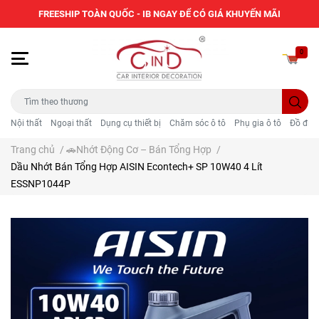
FREESHIP TOÀN QUỐC - IB NGAY ĐỂ CÓ GIÁ KHUYẾN MÃI
0
Nội thất
Ngoại thất
Dụng cụ thiết bị
Chăm sóc ô tô
Phụ gia ô tô
Đồ điện
Trang chủ
/
🚗Nhớt Động Cơ – Bán Tổng Hợp
/
Dầu Nhớt Bán Tổng Hợp AISIN Econtech+ SP 10W40 4 Lít
ESSNP1044P