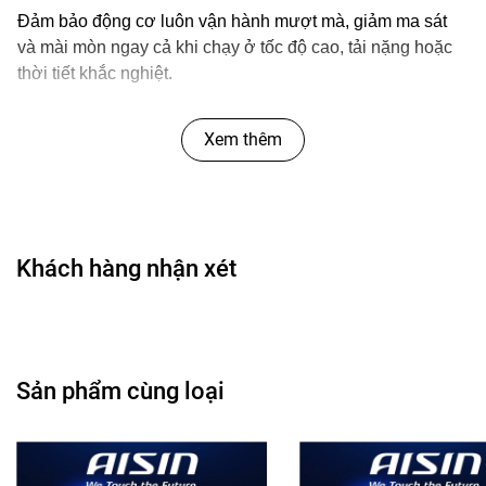
Đảm bảo động cơ luôn vận hành mượt mà, giảm ma sát
và mài mòn ngay cả khi chạy ở tốc độ cao, tải nặng hoặc
thời tiết khắc nghiệt.
Xem thêm
🌱
Tiết kiệm nhiên liệu – Giảm khí thải:
Giúp xe hoạt động hiệu quả hơn, đồng thời góp phần bảo
vệ môi trường.
Khách hàng nhận xét
🔧
Phù hợp nhiều loại xe:
Dành cho cả xe du lịch, xe SUV, xe đô thị đời mới hoặc xe
Sản phẩm cùng loại
cũ cần phục hồi hiệu suất.
🎯
Lợi ích khi sử dụng Dầu Nhớt AISIN: