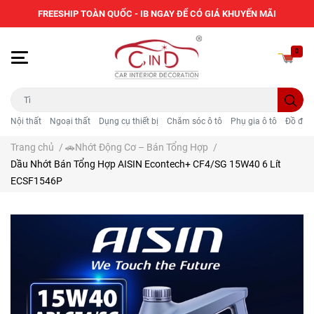
FREESHIP TOÀN QUỐC - IB NGAY ĐỂ CÓ GIÁ KHUYẾN MÃI
0
Nội thất
Ngoại thất
Dụng cụ thiết bị
Chăm sóc ô tô
Phụ gia ô tô
Đồ điện
Trang chủ
/
🚗Nhớt Động Cơ – Bán Tổng Hợp
/
Dầu Nhớt Bán Tổng Hợp AISIN Econtech+ CF4/SG 15W40 6 Lít
ECSF1546P