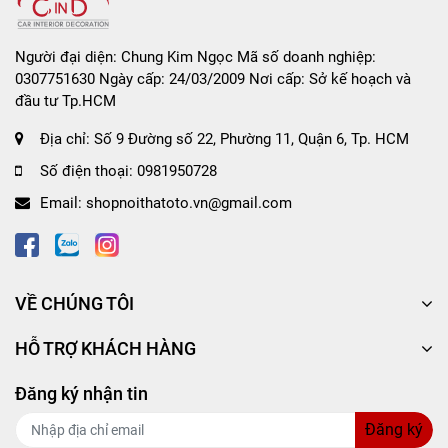
Khi thay nhớt, nên thay luôn lọc nhớt để đảm bảo
hiệu quả tối đa.
Người đại diện: Chung Kim Ngọc Mã số doanh nghiệp:
Đổ trực tiếp vào khoang nhớt theo dung tích quy định
0307751630 Ngày cấp: 24/03/2009 Nơi cấp: Sở kế hoạch và
của xe.
đầu tư Tp.HCM
Lưu ý kiểm tra mức nhớt bằng que thăm sau khi thay để
Địa chỉ:
Số 9 Đường số 22, Phường 11, Quận 6, Tp. HCM
đảm bảo đúng mức.
Số điện thoại:
0981950728
Email:
shopnoithatoto.vn@gmail.com
📦
Thông tin kỹ thuật:
Dầu Nhớt Bán Tổng Hợp AISIN cho động cơ diesel
VỀ CHÚNG TÔI
Công nghệ sinh thái econTECH+ Tiết kiệm năng
lượng, hiệu suất tối ưu
HỖ TRỢ KHÁCH HÀNG
Tiêu chuẩn: API CF4/SG
Độ nhớt: 15W40
Đăng ký nhận tin
Dung tích: Theo từng mẫu mã (1L / 4L / 6L / 20L)
Đăng ký