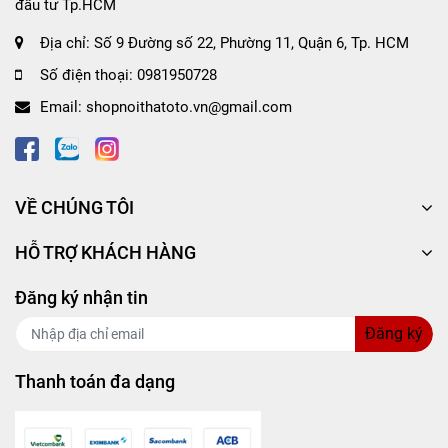
đầu tư Tp.HCM
Lưu ý kiểm tra mức nhớt bằng que thăm sau khi thay để
Địa chỉ:
Số 9 Đường số 22, Phường 11, Quận 6, Tp. HCM
đảm bảo đúng mức.
Số điện thoại:
0981950728
Email:
shopnoithatoto.vn@gmail.com
📦
Thông tin kỹ thuật:
Dầu Nhớt Bán Tổng Hợp AISIN cho động cơ diesel
VỀ CHÚNG TÔI
Công nghệ sinh thái econTECH+ Tiết kiệm năng
lượng, hiệu suất tối ưu
HỖ TRỢ KHÁCH HÀNG
Tiêu chuẩn: API CF4/SG
Độ nhớt: 15W40
Đăng ký nhận tin
Dung tích: Theo từng mẫu mã (1L / 4L / 6L / 20L)
Đăng ký
Thanh toán đa dạng