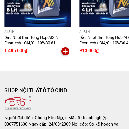
Giảm tình trạng nóng máy, khói đen, ì máy
Yên tâm sử dụng lâu dài với thương hiệu Nhật Bản uy tín
Không cần thay nhớt liên tục nhờ độ bền dầu cao
AISIN
AISIN
Dầu Nhớt Bán Tổng Hợp AISIN
Dầu Nhớt Bán Tổng Hợp AI
Phù hợp cho cả người am hiểu và người không rành kỹ
Econtech+ CI4/SL 10W30 6 Lít
Econtech+ CI4/SL 10W30 4 
thuật – dễ sử dụng
ECSI1036PB
ECSI1034PB
1.485.000₫
913.000₫
📌
Hướng dẫn sử dụng:
Kiểm tra loại dầu phù hợp với dòng xe của bạn (có
thể hỏi thợ, gara, hoặc inbox để được tư vấn).
SHOP NỘI THẤT Ô TÔ CIND
Dùng khi thay nhớt định kỳ, khoảng 5.000km tùy theo
điều kiện sử dụng.
Khi thay nhớt, nên thay luôn lọc nhớt để đảm bảo
hiệu quả tối đa.
Người đại diện: Chung Kim Ngọc Mã số doanh nghiệp:
Đổ trực tiếp vào khoang nhớt theo dung tích quy định
0307751630 Ngày cấp: 24/03/2009 Nơi cấp: Sở kế hoạch và
của xe.