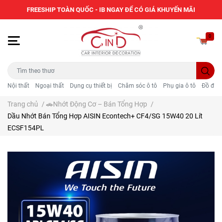
FREESHIP TOÀN QUỐC - IB NGAY ĐỂ CÓ GIÁ KHUYẾN MÃI
0
Nội thất
Ngoại thất
Dụng cụ thiết bị
Chăm sóc ô tô
Phụ gia ô tô
Đồ điện
Trang chủ
/
🚗Nhớt Động Cơ – Bán Tổng Hợp
/
Dầu Nhớt Bán Tổng Hợp AISIN Econtech+ CF4/SG 15W40 20 Lít
ECSF154PL