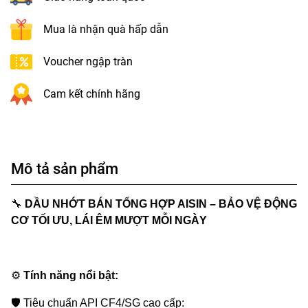
Mua là nhận quà hấp dẫn
Voucher ngập tràn
Cam kết chính hãng
Mô tả sản phẩm
🔧
DẦU NHỚT BÁN TỔNG HỢP AISIN – BẢO VỆ ĐỘNG
CƠ TỐI ƯU, LÁI ÊM MƯỢT MỖI NGÀY
⚙️
Tính năng nổi bật:
🛡
Tiêu chuẩn API CF4/SG cao cấp: