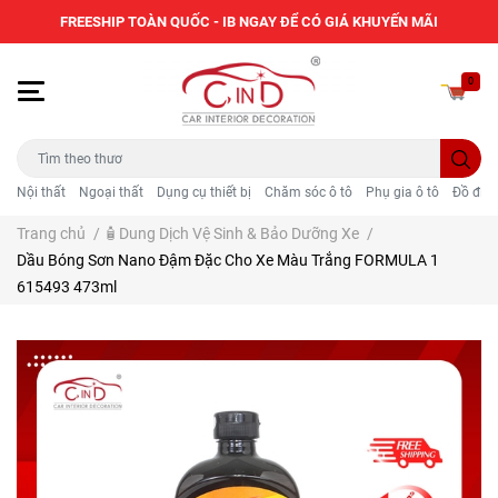
FREESHIP TOÀN QUỐC - IB NGAY ĐỂ CÓ GIÁ KHUYẾN MÃI
0
Nội thất
Ngoại thất
Dụng cụ thiết bị
Chăm sóc ô tô
Phụ gia ô tô
Đồ điện
Trang chủ
/
🧴Dung Dịch Vệ Sinh & Bảo Dưỡng Xe
/
Dầu Bóng Sơn Nano Đậm Đặc Cho Xe Màu Trắng FORMULA 1
615493 473ml