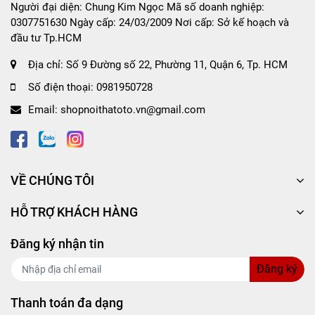
Người đại diện: Chung Kim Ngọc Mã số doanh nghiệp:
0307751630 Ngày cấp: 24/03/2009 Nơi cấp: Sở kế hoạch và
đầu tư Tp.HCM
Tại sao bạn nên chọn Combo 2 Chuôi Đèn Chân
H8/H11 HDS17 tại Shop nội thất ô tô CIND?
Địa chỉ:
Số 9 Đường số 22, Phường 11, Quận 6, Tp. HCM
Cam kết cung cấp
Combo 2 Chuôi Đèn Chân
Số điện thoại:
0981950728
H8/H11 HDS17 chính hãng 100%.
Email:
shopnoithatoto.vn@gmail.com
Cam kết hoàn tiền 200% nếu khách hàng phát
hiện sản phẩm là hàng nhái, hàng giả.
Chính sách tư vấn, chăm sóc khách hàng chu
đáo, chuyên nghiệp.
VỀ CHÚNG TÔI
HỖ TRỢ KHÁCH HÀNG
SHOP NỘI THẤT Ô TÔ CIND - địa chỉ cung cấp
Đăng ký nhận tin
sản phẩm chất lượng giá tốt cho khách hàng trên
toàn quốc
Đăng ký
Thanh toán đa dạng