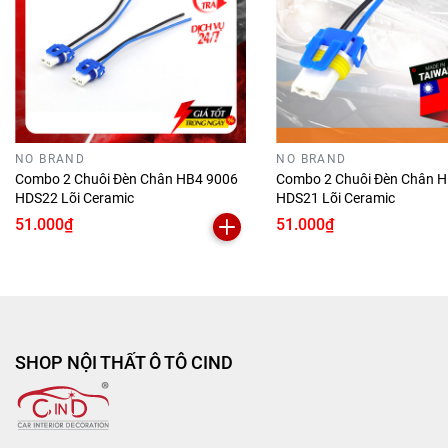
H8/H11 HDS17
Lõi dây
to
: 100% đồng cao cấp
Chuôi đèn cao cấp chịu được nhiệt độ cao, cách
điện tốt
Siêu bền, tuổi thọ lâu dài, chống thấm nước, bền
đẹp
NO BRAND
NO BRAND
Có dây nối dài 15cm, dễ dàng sử dụng, tự thay
Combo 2 Chuôi Đèn Chân HB4 9006
Combo 2 Chuôi Đèn Chân 
thế và lắp đặt nhanh chóng
HDS22 Lõi Ceramic
HDS21 Lõi Ceramic
Tương thích: đèn pha, đèn sương mù ô tô, xe
51.000₫
51.000₫
máy có chân đèn H8/H11
Hướng dẫn sử dụng và bảo quản Combo 2 Chuôi
Đèn Chân H8/H11 HDS17
Hướng dẫn sử dụng: Lắp vào các vị trí cần sử
SHOP NỘI THẤT Ô TÔ CIND
dụng. Thay thế ổ cắm chân đèn cũ bị cháy/chảy
của xe hoặc để đấu chế tùy ý của chủ xế.
Quy cách:
Bộ 2 cái