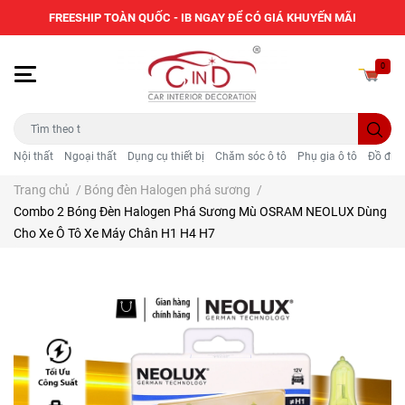
FREESHIP TOÀN QUỐC - IB NGAY ĐỂ CÓ GIÁ KHUYẾN MÃI
0
Nội thất
Ngoại thất
Dụng cụ thiết bị
Chăm sóc ô tô
Phụ gia ô tô
Đồ điện
Trang chủ
/
Bóng đèn Halogen phá sương
/
Combo 2 Bóng Đèn Halogen Phá Sương Mù OSRAM NEOLUX Dùng
Cho Xe Ô Tô Xe Máy Chân H1 H4 H7