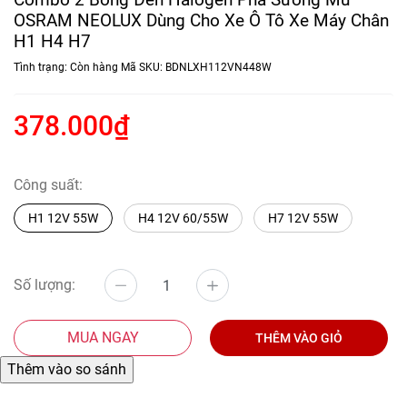
OSRAM NEOLUX Dùng Cho Xe Ô Tô Xe Máy Chân
H1 H4 H7
Tình trạng:
Còn hàng
Mã SKU:
BDNLXH112VN448W
378.000₫
Công suất:
H1 12V 55W
H4 12V 60/55W
H7 12V 55W
Số lượng:
MUA NGAY
THÊM VÀO GIỎ