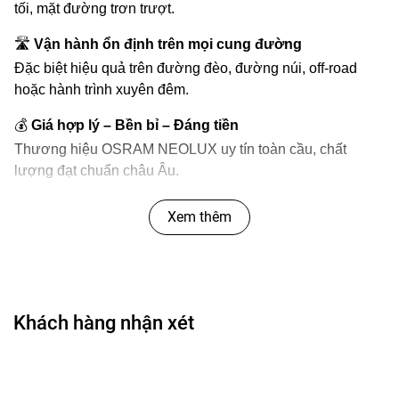
tối, mặt đường trơn trượt.
🛣️
Vận hành ổn định trên mọi cung đường
Đặc biệt hiệu quả trên đường đèo, đường núi, off-road
hoặc hành trình xuyên đêm.
💰
Giá hợp lý – Bền bỉ – Đáng tiền
Thương hiệu OSRAM NEOLUX uy tín toàn cầu, chất
lượng đạt chuẩn châu Âu.
Xem thêm
🎯
Lợi Ích Khi Sử Dụng
An toàn hơn khi lái xe ban đêm hoặc trong thời tiết
xấu.
Khách hàng nhận xét
Dễ nhận diện người đi bộ, xe phía trước hoặc
chướng ngại trên đường.
Giảm căng thẳng thị giác – không bị lóa mắt.
Nâng tầm ngoại hình xe, “ngầu” hơn và chuyên