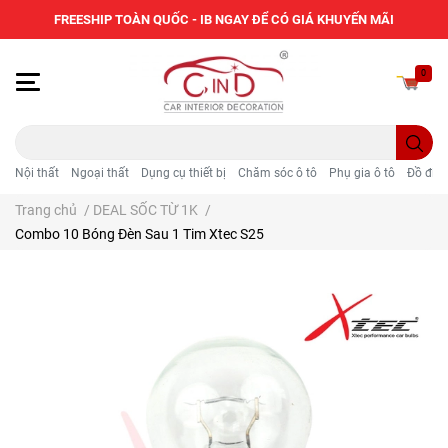
FREESHIP TOÀN QUỐC - IB NGAY ĐỂ CÓ GIÁ KHUYẾN MÃI
0
Nội thất
Ngoại thất
Dụng cụ thiết bị
Chăm sóc ô tô
Phụ gia ô tô
Đồ điện
Trang chủ
/
DEAL SỐC TỪ 1K
/
Combo 10 Bóng Đèn Sau 1 Tim Xtec S25