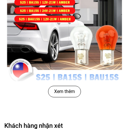
Công dụng của
Combo 10 Bóng Đèn Sau 1 Tim
Xem thêm
Xtec S25
Combo 10 Bóng Đèn Sau 1 Tim Xtec S25
với
dây tóc cho độ sáng cao, chính xác về màu sắc,
hạn chế bị đứt dây.
Khách hàng nhận xét