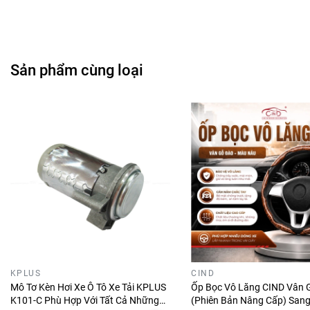
Chất liệu chịu nhiệt tốt, không bị tình trạng chảy
chân bóng.
Chân tiếp xúc chất lượng, truyền điện ổn định.
Dễ dàng kiểm tra và thay thế.
Sản phẩm cùng loại
KPLUS
CIND
Mô Tơ Kèn Hơi Xe Ô Tô Xe Tải KPLUS
Ốp Bọc Vô Lăng CIND Vân 
K101-C Phù Hợp Với Tất Cả Những
(Phiên Bản Nâng Cấp) Sang