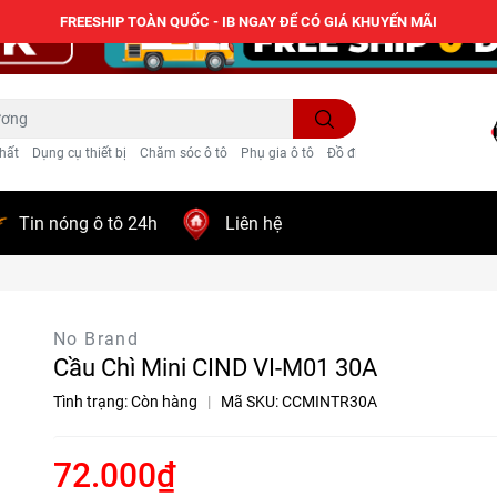
FREESHIP TOÀN QUỐC - IB NGAY ĐỂ CÓ GIÁ KHUYẾN MÃI
hất
Dụng cụ thiết bị
Chăm sóc ô tô
Phụ gia ô tô
Đồ điện ô tô
Trang trí
Tin nóng ô tô 24h
Liên hệ
No Brand
Cầu Chì Mini CIND VI-M01 30A
Tình trạng:
Còn hàng
|
Mã SKU:
CCMINTR30A
72.000₫