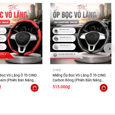
CIND
Bọc Vô Lăng Ô Tô CIND
Miếng Ốp Bọc Vô Lăng Ô Tô CIND
hám (Phiên Bản Nâng
Carbon Bóng (Phiên Bản Nâng
Tay Ma Sát Tốt Mỏng
Cấp) Gợn Sóng Mỏng Nhẹ Chống
₫
515.000₫
 Trượt Phù Hợp Nhiều
Trơn Trượt Phù Hợp Nhiều Dòng Xe