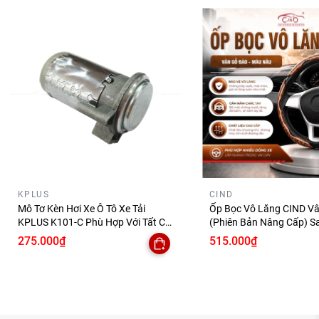
KPLUS
CIND
Mô Tơ Kèn Hơi Xe Ô Tô Xe Tải
Ốp Bọc Vô Lăng CIND V
KPLUS K101-C Phù Hợp Với Tất Cả
(Phiên Bản Nâng Cấp) S
Những Dòng Xe
Đẳng Cấp Mỏng Nhẹ Chố
275.000₫
515.000₫
Phù Hợp Nhiều Dòng Xe