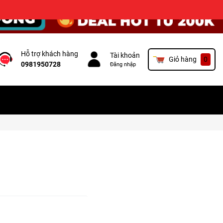
×
Hỗ trợ khách hàng
Tài khoản
Giỏ hàng
0
0981950728
Đăng nhập