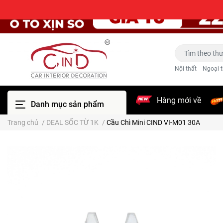
Nội thất
Ngoại t
Hàng mới về
Danh mục sản phẩm
Trang chủ
/
DEAL SỐC TỪ 1K
/
Cầu Chì Mini CIND VI-M01 30A