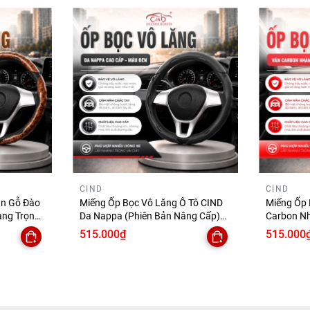
CIND
CIND
ân Gỗ Đào
Miếng Ốp Bọc Vô Lăng Ô Tô CIND
Miếng Ốp 
ang Trọng
Da Nappa (Phiên Bản Nâng Cấp)
Carbon N
ng Trượt
Mềm Mại Êm Ái Mỏng Nhẹ Chống
Cấp) Bám 
515.000₫
515.000
Trượt Phù Hợp Nhiều Dòng Xe
Nhẹ Chống
Dòng Xe