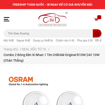
FREESHIP TOÀN QUỐC - IB NGAY ĐỂ CÓ GIÁ KHUYẾN MÃI
0
Nội thất
Ngoại thất
Dụng cụ thiết bị
Chăm sóc ô tô
Phụ gia ô tô
Đồ điện
Trang chủ
/
DEAL SỐC TỪ 1K
/
Combo 2 Bóng Đèn Xi Nhan 1 Tim OSRAM Original R10W 24V 10W
(Chân Thẳng)