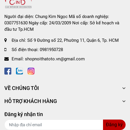
Khả năng chiếu sáng xa, giúp người dùng có có
nhiều thời gian phản ứng trước các vật cản hơn
.
Người đại diện: Chung Kim Ngọc Mã số doanh nghiệp:
Màu sắc sáng đạt chuẩn quy định trên thị
0307751630 Ngày cấp: 24/03/2009 Nơi cấp: Sở kế hoạch và
trường.
đầu tư Tp.HCM
Tuổi thọ sản phẩm cao, tiết kiệm chi phí khi sử
Địa chỉ:
dụng.
Số 9 Đường số 22, Phường 11, Quận 6, Tp. HCM
Dễ dàng lắp đặt và sử dụng.
Số điện thoại:
0981950728
Có thể dùng cho nhiều dòng xe khác nhau.
Email:
shopnoithatoto.vn@gmail.com
Sản phẩm được bán lâu năm trên thị trường và
được sự tin tưởng chọn lựa của người tiêu dùng.
VỀ CHÚNG TÔI
HỖ TRỢ KHÁCH HÀNG
Hướng dẫn sử dụng và bảo quản Bóng đèn xi
Đăng ký nhận tin
nhan 1 tim OSRAM ORIGINAL R10W 24v 10w
(chân thẳng)
Đăng ký