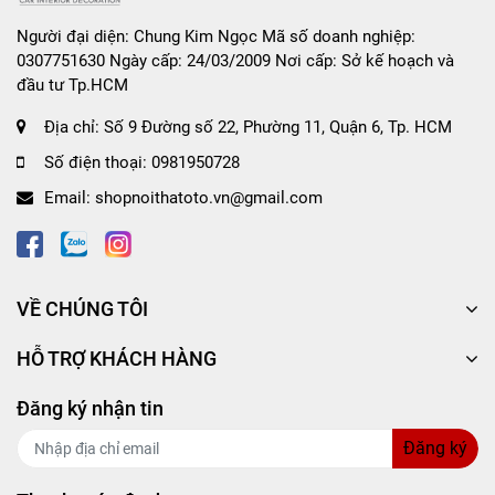
Người đại diện: Chung Kim Ngọc Mã số doanh nghiệp:
Tại sao bạn nên chọn Bóng Đèn Xenon OSRAM
0307751630 Ngày cấp: 24/03/2009 Nơi cấp: Sở kế hoạch và
đầu tư Tp.HCM
Original D3S 66340 12V 35W tại Shop nội thất ô
tô CIND?
Địa chỉ:
Số 9 Đường số 22, Phường 11, Quận 6, Tp. HCM
- Cam kết cung cấp
Bóng Đèn Xenon OSRAM
Số điện thoại:
0981950728
Original D3S 66340 12V 35W chính hãng 100%.
Email:
shopnoithatoto.vn@gmail.com
- Cam kết hoàn tiền 200% nếu khách hàng phát hiện
sản phẩm là hàng fake.
- Giao hàng nhanh chóng, hỗ trợ thanh toán COD
VỀ CHÚNG TÔI
tiện ích.
HỖ TRỢ KHÁCH HÀNG
- Chính sách tư vấn, chăm sóc khách hàng chu đáo,
chuyên nghiệp.
Đăng ký nhận tin
Đăng ký
SHOP NỘI THẤT Ô TÔ CIND - địa chỉ cung cấp