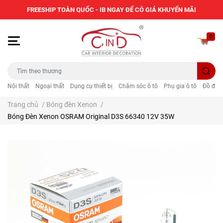
FREESHIP TOÀN QUỐC - IB NGAY ĐỂ CÓ GIÁ KHUYẾN MÃI
0
Nội thất
Ngoại thất
Dụng cụ thiết bị
Chăm sóc ô tô
Phụ gia ô tô
Đồ điện
Trang chủ
/
Bóng đèn Xenon
/
Bóng Đèn Xenon OSRAM Original D3S 66340 12V 35W