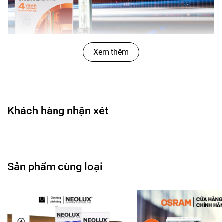
Xem thêm
Công dụng
Khách hàng nhận xét
Bóng Đèn Xenon OSRAM Original D3S 66340
12V 35W được chế tạo bằng chất liệu cao cấp,
được sản xuất và kiểm tra bằng quy trình
nghiêm ngặt nhất.
Sản phẩm cùng loại
Khả năng chiếu sáng xa giúp tầm nhìn rõ hơn,
có nhiều thời gian phản ứng trên đường hơn.
Dễ dàng lắp đặt và sử dụng.
Tuổi thọ cao hơn so với các loại đèn thông
thường khác.