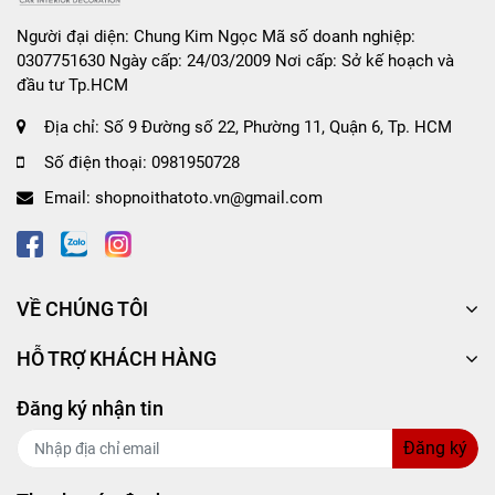
Người đại diện: Chung Kim Ngọc Mã số doanh nghiệp:
Tại sao bạn nên chọn Bóng Đèn Xenon OSRAM
0307751630 Ngày cấp: 24/03/2009 Nơi cấp: Sở kế hoạch và
đầu tư Tp.HCM
Original D3R 66350 12V 35W tại Shop nội thất ô
tô CIND?
Địa chỉ:
Số 9 Đường số 22, Phường 11, Quận 6, Tp. HCM
- Cam kết cung cấp
Bóng Đèn Xenon OSRAM
Số điện thoại:
0981950728
Original D3R 66350 12V 35W chính hãng 100%.
Email:
shopnoithatoto.vn@gmail.com
- Cam kết hoàn tiền 200% nếu khách hàng phát hiện
sản phẩm là hàng fake.
- Giao hàng nhanh chóng, hỗ trợ thanh toán COD
VỀ CHÚNG TÔI
tiện ích.
HỖ TRỢ KHÁCH HÀNG
- Chính sách tư vấn, chăm sóc khách hàng chu đáo,
chuyên nghiệp.
Đăng ký nhận tin
Đăng ký
SHOP NỘI THẤT Ô TÔ CIND - địa chỉ cung cấp