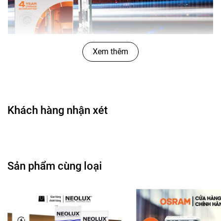
Xem thêm
Công dụng
Khách hàng nhận xét
Bóng Đèn Xenon OSRAM Original D3R 66350
12V 35W được chế tạo bằng chất liệu cao cấp,
được sản xuất và kiểm tra bằng quy trình
nghiêm ngặt nhất.
Sản phẩm cùng loại
Khả năng chiếu sáng xa giúp tầm nhìn rõ hơn,
có nhiều thời gian phản ứng trên đường hơn.
Dễ dàng lắp đặt và sử dụng.
Tuổi thọ cao hơn so với các loại đèn thông
thường khác.