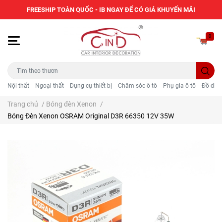
FREESHIP TOÀN QUỐC - IB NGAY ĐỂ CÓ GIÁ KHUYẾN MÃI
0
Nội thất
Ngoại thất
Dụng cụ thiết bị
Chăm sóc ô tô
Phụ gia ô tô
Đồ điện
Trang chủ
/
Bóng đèn Xenon
/
Bóng Đèn Xenon OSRAM Original D3R 66350 12V 35W