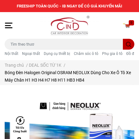
FREESHIP TOÀN QUỐC - IB NGAY ĐỂ CÓ GIÁ KHUYẾN MÃI
0
Nội thất
Ngoại thất
Dụng cụ thiết bị
Chăm sóc ô tô
Phụ gia ô tô
Đồ điện
Trang chủ
/
DEAL SỐC TỪ 1K
/
Bóng Đèn Halogen Original OSRAM NEOLUX Dùng Cho Xe Ô Tô Xe
Máy Chân H1 H3 H4 H7 H8 H11 HB3 HB4