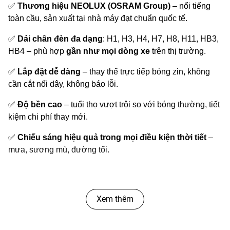
✅
Thương hiệu NEOLUX (OSRAM Group)
– nổi tiếng
toàn cầu, sản xuất tại nhà máy đạt chuẩn quốc tế.
✅
Dải chân đèn đa dạng
: H1, H3, H4, H7, H8, H11, HB3,
HB4 – phù hợp
gần như mọi dòng xe
trên thị trường.
✅
Lắp đặt dễ dàng
– thay thế trực tiếp bóng zin, không
cần cắt nối dây, không báo lỗi.
✅
Độ bền cao
– tuổi thọ vượt trội so với bóng thường, tiết
kiệm chi phí thay mới.
✅
Chiếu sáng hiệu quả trong mọi điều kiện thời tiết
–
mưa, sương mù, đường tối.
🎁
Lợi ích khách hàng nhận được
Xem thêm
🚦
Tăng cường tầm nhìn
ban đêm – lái xe an toàn hơn,
tránh tai nạn.