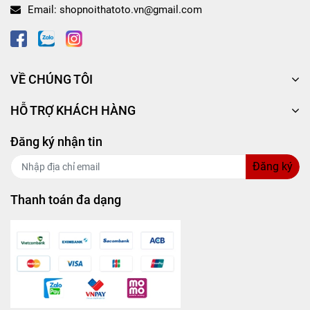
không muốn độ chế.
Email:
shopnoithatoto.vn@gmail.com
Người lái xe
ban đêm, đi phượt
, cần tầm nhìn rõ
ràng và bền bỉ.
Khách hàng cần sản phẩm
giá tốt – chất lượng cao
– dễ thay lắp – xuất xứ rõ ràng
.
VỀ CHÚNG TÔI
SHOP NỘI THẤT Ô TÔ CIND - địa chỉ cung cấp
HỖ TRỢ KHÁCH HÀNG
sản phẩm chất lượng giá tốt cho khách hàng trên
toàn quốc
Đăng ký nhận tin
HOTLINE
-
0981.950.728
Đăng ký
Mọi chi tiết xin liên hệ:
Thanh toán đa dạng
SHOP NỘI THẤT Ô TÔ CIND
Địa chỉ:
Số 9, đường số 22, Khu Bình Phú, Phường
11, Quận 6, Tp.HCM