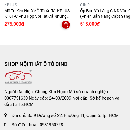
KPLUS
CIND
Kiểm tra ánh sáng
, đảm bảo bóng hoạt động ổn
Mô Tơ Kèn Hơi Xe Ô Tô Xe Tải KPLUS
Ốp Bọc Vô Lăng CIND Vân 
định.
K101-C Phù Hợp Với Tất Cả Những
(Phiên Bản Nâng Cấp) Sang
Nếu chưa từng thay đèn,
nên lắp tại garage/tiệm
Dòng Xe
Đẳng Cấp Mỏng Nhẹ Chống
275.000₫
515.000₫
quen
để đảm bảo đúng kỹ thuật.
Phù Hợp Nhiều Dòng Xe
📌
Lưu ý khi chọn mua
Mỗi loại xe sẽ dùng
chân đèn khác nhau
– nếu bạn
SHOP NỘI THẤT Ô TÔ CIND
không chắc chắn,
hãy kiểm tra lại bóng cũ đang
sử dụng
.
Đây là sản phẩm
halogen tiêu chuẩn
, phù hợp
với
mọi dòng xe phổ thông & trung cấp
.
Người đại diện: Chung Kim Ngọc Mã số doanh nghiệp:
0307751630 Ngày cấp: 24/03/2009 Nơi cấp: Sở kế hoạch và
đầu tư Tp.HCM
✅
Đối tượng phù hợp
Địa chỉ:
Số 9 Đường số 22, Phường 11, Quận 6, Tp. HCM
Chủ xe
ô tô & xe máy
cần nâng cấp ánh sáng mà
Số điện thoại:
0981950728