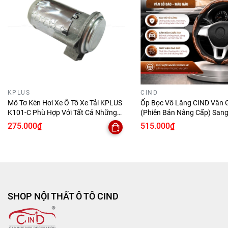
KPLUS
CIND
Mô Tơ Kèn Hơi Xe Ô Tô Xe Tải KPLUS
Ốp Bọc Vô Lăng CIND Vân 
K101-C Phù Hợp Với Tất Cả Những
(Phiên Bản Nâng Cấp) Sang
Dòng Xe
Đẳng Cấp Mỏng Nhẹ Chống
275.000₫
515.000₫
Phù Hợp Nhiều Dòng Xe
SHOP NỘI THẤT Ô TÔ CIND