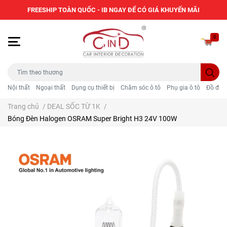
FREESHIP TOÀN QUỐC - IB NGAY ĐỂ CÓ GIÁ KHUYẾN MÃI
0
Nội thất
Ngoại thất
Dụng cụ thiết bị
Chăm sóc ô tô
Phụ gia ô tô
Đồ điện
Trang chủ
/
DEAL SỐC TỪ 1K
/
Bóng Đèn Halogen OSRAM Super Bright H3 24V 100W