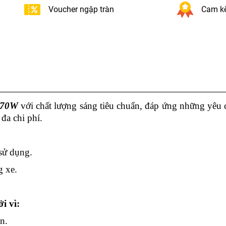
Voucher ngập tràn
Cam kế
V 70W
với chất lượng sáng tiêu chuẩn, đáp ứng những yêu 
đa chi phí.
 sử dụng.
g xe.
i vì:
n.