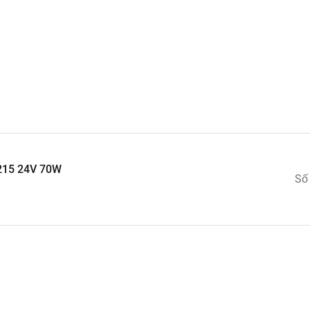
215 24V 70W
Số
24V 70W
được chế tạo bằng thủy tinh cao cấp đạt tuổi thọ
đường dài
64215 24V 70W
: thủy tinh cao cấp
l H7 64215 24V 70W
 70W được chế tạo bằng thủy tinh cao cấp, được sản