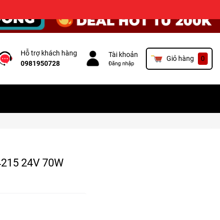
×
Hỗ trợ khách hàng
Tài khoản
Giỏ hàng
0
0981950728
Đăng nhập
4215 24V 70W