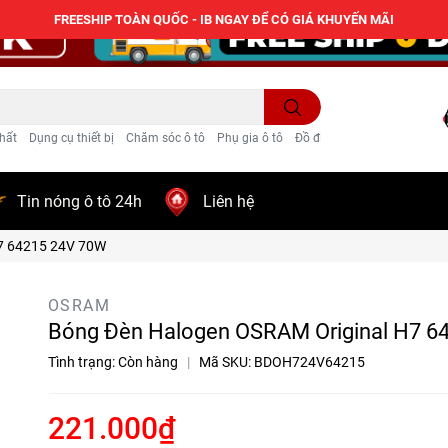
FREESHIP TOÀN QUỐC - IB NGAY ĐỂ CÓ GIÁ KHUYẾN MÃI
hất
Dụng cụ thiết bị
Chăm sóc ô tô
Phụ gia ô tô
Đồ điện ô tô
Trang trí
Tin nóng ô tô 24h
Liên hệ
7 64215 24V 70W
OSRAM
Bóng Đèn Halogen OSRAM Original H7 6
Tình trạng:
Còn hàng
|
Mã SKU:
BDOH724V64215
221.000₫