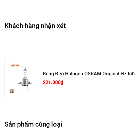
Khách hàng nhận xét
Bóng Đèn Halogen OSRAM Original H7 64
221.000₫
-
Bóng Đèn Halogen OSRAM Original H7 64215 
cao giúp hỗ trợ chiếu sáng hiệu quả trên những chặng 
- Chất liệu
Bóng Đèn Halogen OSRAM Original H7 
Công dụng của
Bóng Đèn Halogen OSRAM Origina
Bóng Đèn Halogen OSRAM Original H7 64215 24V
Sản phẩm cùng loại
kiểm tra bằng quy trình nghiêm ngặt nhất.