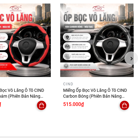
CIND
Bọc Vô Lăng Ô Tô CIND
Miếng Ốp Bọc Vô Lăng Ô Tô CIND
hám (Phiên Bản Nâng
Carbon Bóng (Phiên Bản Nâng
Tay Ma Sát Tốt Mỏng
Cấp) Gợn Sóng Mỏng Nhẹ Chống
₫
515.000₫
 Trượt Phù Hợp Nhiều
Trơn Trượt Phù Hợp Nhiều Dòng Xe