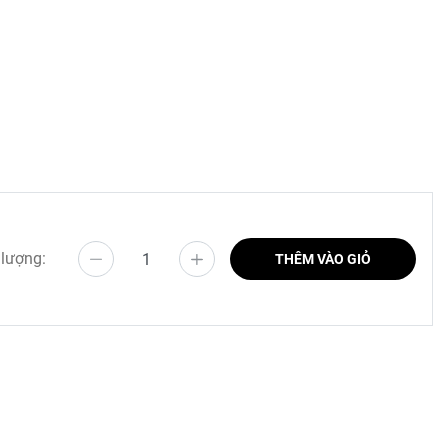
 lượng:
THÊM VÀO GIỎ
 sử dụng
 xuất và