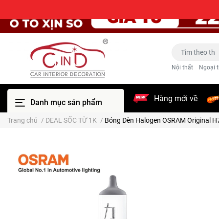
Nội thất
Ngoại t
Hàng mới về
Danh mục sản phẩm
Trang chủ
/
DEAL SỐC TỪ 1K
/
Bóng Đèn Halogen OSRAM Original H