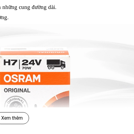
rên những cung đường dài.
ờng.
Xem thêm