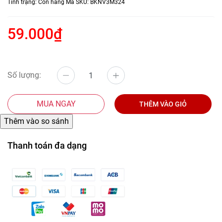
Tình trạng:
Còn hàng
Mã SKU:
BKNV3M324
59.000₫
Số lượng:
MUA NGAY
THÊM VÀO GIỎ
Thanh toán đa dạng