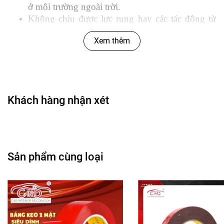
ở môi trường ngoài trời.
Không chịu được lực rung hay các tác động từ
bên ngoài.
Xem thêm
Điều bạn cần ở một băng keo 2 mặt chuyên dụng.
Khả năng liên kết cao, chịu được các lực tác
Khách hàng nhận xét
động mạnh, có độ đàn hồi tốt.
Có thể dùng tại không gian trong nhà và ngoài
trời.
Không làm hỏng bề mặt dán, dễ dàng tháo khi
không cần dùng nữa.
Sản phẩm cùng loại
Nếu đó là những gì bạn muốn thì Băng keo 2 mặt
chuyên dụng CIND (3mx24mm) chính là sự lựa chọn
hoàn hảo của bạn!