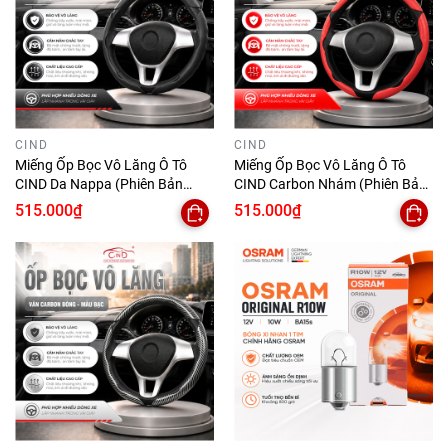
CIND
CIND
Miếng Ốp Bọc Vô Lăng Ô Tô
Miếng Ốp Bọc Vô Lăng Ô Tô
CIND Da Nappa (Phiên Bản
CIND Carbon Nhám (Phiên Bản
Nâng Cấp) Mềm Mại Êm Ái
Nâng Cấp) Bám Tay Ma Sát Tốt
515.000₫
515.000₫
Mỏng Nhẹ Chống Trượt Phù
Mỏng Nhẹ Chống Trượt Phù
Hợp Nhiều Dòng Xe
Hợp Nhiều Dòng Xe