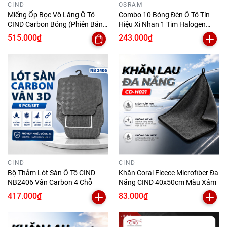
CIND
OSRAM
Miếng Ốp Bọc Vô Lăng Ô Tô
Combo 10 Bóng Đèn Ô Tô Tín
CIND Carbon Bóng (Phiên Bản
Hiệu Xi Nhan 1 Tim Halogen
Nâng Cấp) Gợn Sóng Mỏng Nhẹ
OSRAM Original Dùng Cho
515.000₫
243.000₫
Chống Trơn Trượt Phù Hợp
Nhiều Dòng Xe Hơi Chân R10W
Nhiều Dòng Xe
5008 12V 10W (Chân Thẳng)
CIND
CIND
Bộ Thảm Lót Sàn Ô Tô CIND
Khăn Coral Fleece Microfiber Đa
NB2406 Vân Carbon 4 Chỗ
Năng CIND 40x50cm Màu Xám
417.000₫
83.000₫