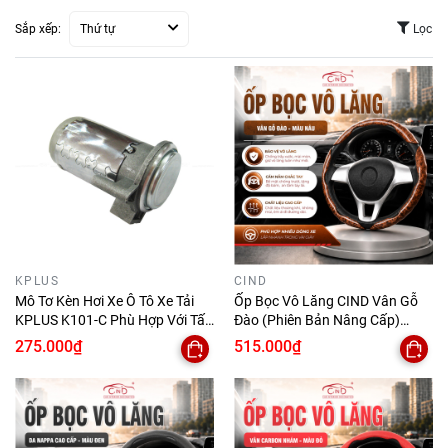
Sắp xếp:
Thứ tự
Lọc
KPLUS
CIND
Mô Tơ Kèn Hơi Xe Ô Tô Xe Tải
Ốp Bọc Vô Lăng CIND Vân Gỗ
KPLUS K101-C Phù Hợp Với Tất
Đào (Phiên Bản Nâng Cấp)
Cả Những Dòng Xe
Sang Trọng Đẳng Cấp Mỏng
275.000₫
515.000₫
Nhẹ Chống Trượt Phù Hợp
Nhiều Dòng Xe