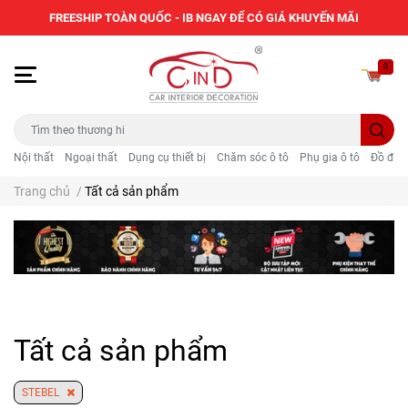
FREESHIP TOÀN QUỐC - IB NGAY ĐỂ CÓ GIÁ KHUYẾN MÃI
0
Nội thất
Ngoại thất
Dụng cụ thiết bị
Chăm sóc ô tô
Phụ gia ô tô
Đồ điện
Trang chủ
/
Tất cả sản phẩm
Tất cả sản phẩm
STEBEL